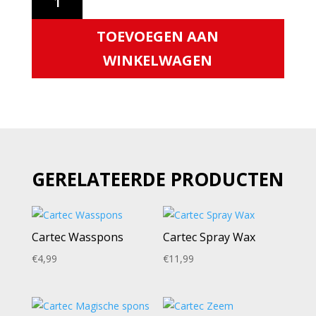
Polishing
wipes
TOEVOEGEN AAN
10
stuks
WINKELWAGEN
aantal
GERELATEERDE PRODUCTEN
Cartec Wasspons
Cartec Spray Wax
€
4,99
€
11,99