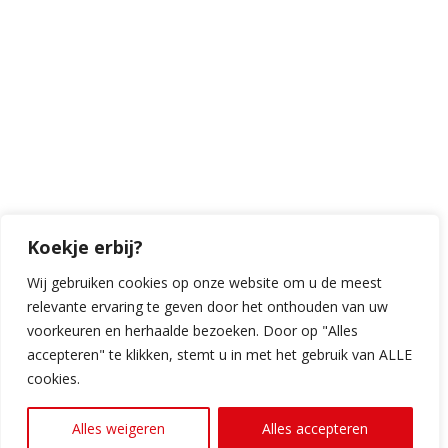
Blaakweg 12-1
6732 GL Harskamp
VIND ONS OP SOCIAL MEDIA

Facebook

Instagram

LinkedIn

TikTok
Koekje erbij?
Wij gebruiken cookies op onze website om u de meest
relevante ervaring te geven door het onthouden van uw
Copyright RB Autoservice. Alle rechten voorbehouden.
voorkeuren en herhaalde bezoeken. Door op "Alles
accepteren" te klikken, stemt u in met het gebruik van ALLE
Design & realisatie door
cookies.
Klok Media
Alles weigeren
Alles accepteren