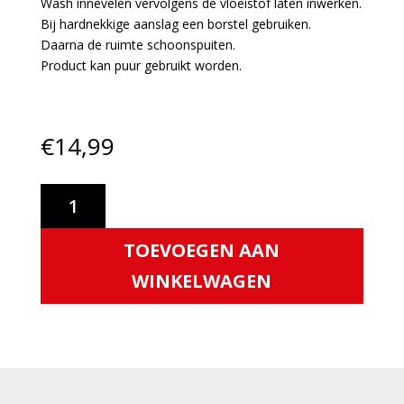
Wash innevelen vervolgens de vloeistof laten inwerken.
Bij hardnekkige aanslag een borstel gebruiken.
Daarna de ruimte schoonspuiten.
Product kan puur gebruikt worden.
€
14,99
Cartec
Essentials
Engine
TOEVOEGEN AAN
Wash
aantal
WINKELWAGEN