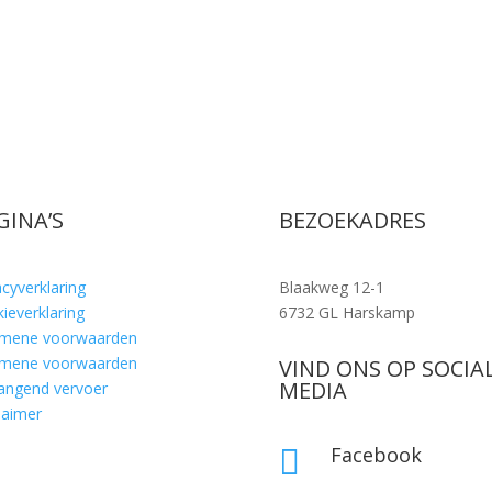
GINA’S
BEZOEKADRES
acyverklaring
Blaakweg 12-1
ieverklaring
6732 GL Harskamp
emene voorwaarden
emene voorwaarden
VIND ONS OP SOCIA
MEDIA
angend vervoer
laimer
Facebook
