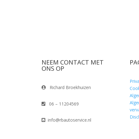
NEEM CONTACT MET
PA
ONS OP
Priv
Richard Broekhuizen
Cook
Alg
Alg
06 – 11204569
verv
Disc
info@rbautoservice.nl