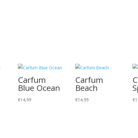
aantal
Carfum
Carfum
C
s
Blue Ocean
Beach
S
€
14,99
€
14,99
€
1