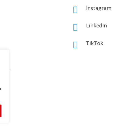
Instagram

LinkedIn

TikTok

ouden.
E