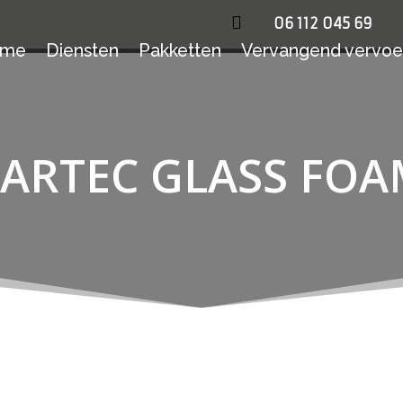

06 112 045 69
ome
Diensten
Pakketten
Vervangend vervoe
ARTEC GLASS FO