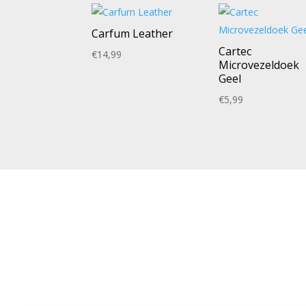
Carfum Leather
Cartec
€
14,99
Microvezeldoek
Geel
€
5,99
NEEM CONTACT MET ONS OP
PAG
Richard Broekhuizen
Priv
Cook
06 – 11204569
Alge