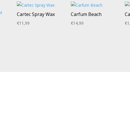
Cartec Spray Wax
Carfum Beach
Ca
€
11,99
€
14,99
€
1
INA’S
BEZOEKADRES
Blaakweg 12-1
acyverklaring
6732 GL Harskamp
ieverklaring
VIND ONS OP SOCIAL MED
mene voorwaarden