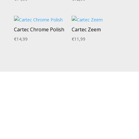
Cartec Chrome Polish
Cartec Zeem
€
14,99
€
11,99
NEEM CONTACT MET ONS OP
Richard Broekhuizen
06 – 11204569
info@rbautoservice.nl