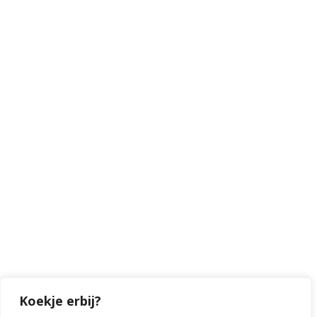
Algemene voorwaarden
Algemene voorwaarden vervangend vervoer
Disclaimer
BEZOEKADRES
Blaakweg 12-1
6732 GL Harskamp
VIND ONS OP SOCIAL MEDIA

Facebook

Instagram

LinkedIn

TikTok
Koekje erbij?